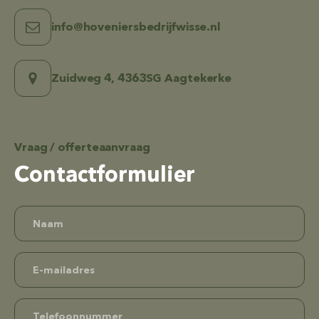
info@hoveniersbedrijfwisse.nl
Zuidweg 4, 4363SG Aagtekerke
Vraag / offerteaanvraag
Contactformulier
Contactformulier