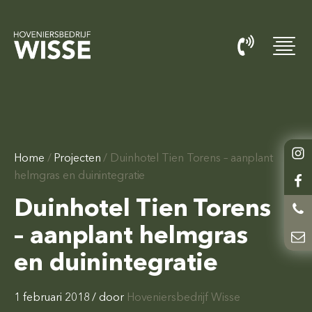
Home
/
Projecten
/
Duinhotel Tien Torens – aanplant
helmgras en duinintegratie
Duinhotel Tien Torens
– aanplant helmgras
en duinintegratie
1 februari 2018
/ door
Hoveniersbedrijf Wisse