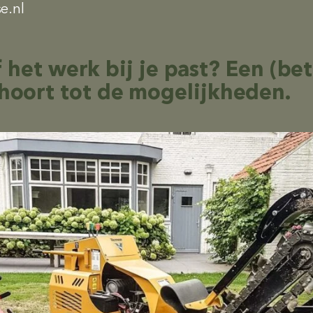
e.nl
f het werk bij je past? Een (be
oort tot de mogelijkheden.