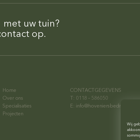
 met uw tuin?
contact op.
Home
CONTACTGEGEVENS
Over ons
T: 0118 – 586050
Specialisaties
E: info@hoveniersbedrijfwisse.n
Projecten
Wij geb
akkoord
sommige