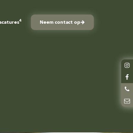
4
acatures
Neem contact op