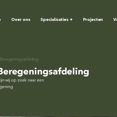
e
Over ons
Specialisaties
Projecten
V
Beregeningsafdeling
eregeningsafdeling
jn wij op zoek naar een
gening.