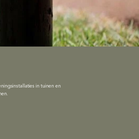
gsinstallaties in tuinen en
men.