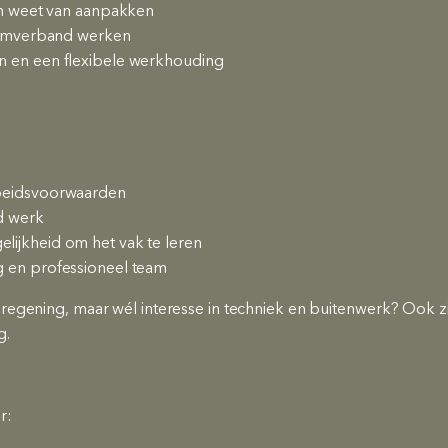
 en weet van aanpakken
teamverband werken
n en een flexibele werkhouding
rbeidsvoorwaarden
nd werk
ijkheid om het vak te leren
g en professioneel team
egening, maar wél interesse in techniek en buitenwerk? Ook zij
g.
r: