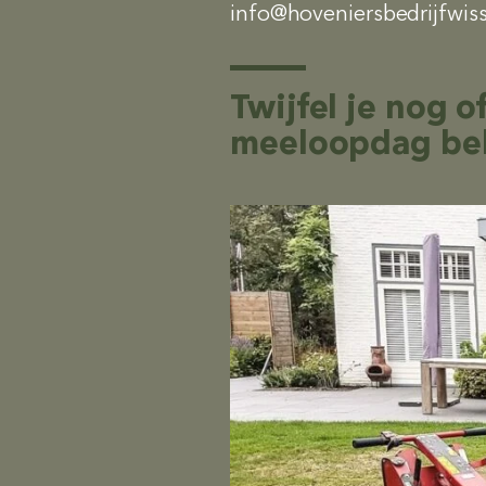
info@hoveniersbedrijfwiss
Twijfel je nog o
meeloopdag beh