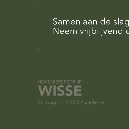
Samen aan de slag
Neem vrijblijvend 
Zuidweg 4, 4363 SG Aagtekerke